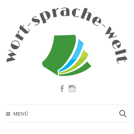
Springe
zum
Inhalt
Facebook
Instagram
Suchen
nach:
MENÜ