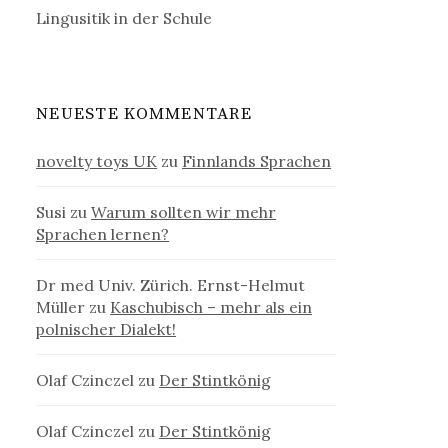
Lingusitik in der Schule
NEUESTE KOMMENTARE
novelty toys UK
zu
Finnlands Sprachen
Susi
zu
Warum sollten wir mehr
Sprachen lernen?
Dr med Univ. Zürich. Ernst-Helmut
Müller
zu
Kaschubisch – mehr als ein
polnischer Dialekt!
Olaf Czinczel
zu
Der Stintkönig
Olaf Czinczel
zu
Der Stintkönig