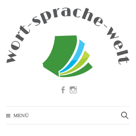
Springe
zum
Inhalt
Facebook
Instagram
Suchen
nach:
MENÜ