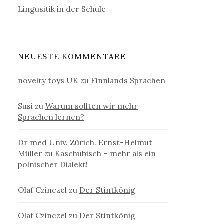
Lingusitik in der Schule
NEUESTE KOMMENTARE
novelty toys UK
zu
Finnlands Sprachen
Susi
zu
Warum sollten wir mehr
Sprachen lernen?
Dr med Univ. Zürich. Ernst-Helmut
Müller
zu
Kaschubisch – mehr als ein
polnischer Dialekt!
Olaf Czinczel
zu
Der Stintkönig
Olaf Czinczel
zu
Der Stintkönig