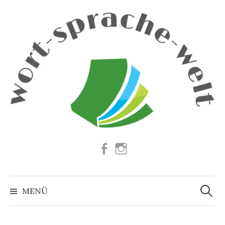
Springe
zum
Inhalt
Facebook
Instagram
Suchen
nach:
MENÜ