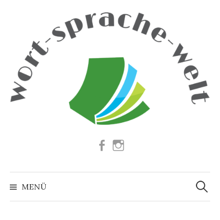
Springe
zum
Inhalt
Facebook
Instagram
Suchen
nach:
MENÜ