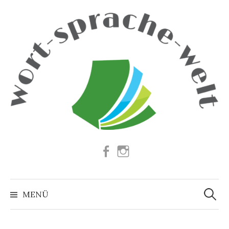
Springe
zum
Inhalt
Facebook
Instagram
Suchen
nach:
MENÜ