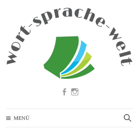
Springe
zum
Inhalt
Facebook
Instagram
Suchen
nach:
MENÜ