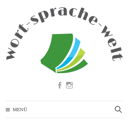
Springe
zum
Inhalt
Facebook
Instagram
Suchen
nach:
MENÜ