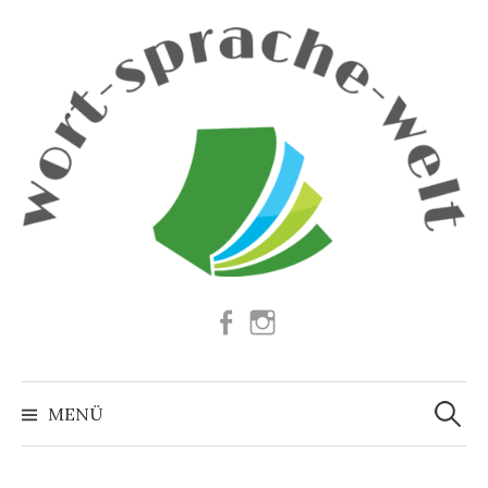
Springe
zum
Inhalt
Facebook
Instagram
Suchen
nach:
MENÜ