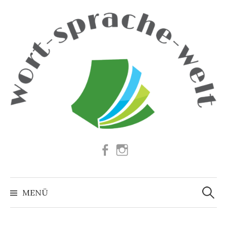
Springe
zum
Inhalt
Facebook
Instagram
Suchen
nach:
MENÜ