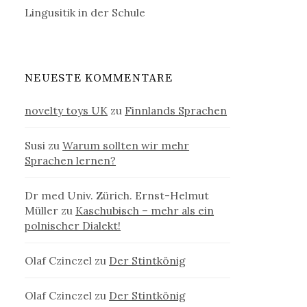
Lingusitik in der Schule
NEUESTE KOMMENTARE
novelty toys UK
zu
Finnlands Sprachen
Susi
zu
Warum sollten wir mehr
Sprachen lernen?
Dr med Univ. Zürich. Ernst-Helmut
Müller
zu
Kaschubisch – mehr als ein
polnischer Dialekt!
Olaf Czinczel
zu
Der Stintkönig
Olaf Czinczel
zu
Der Stintkönig