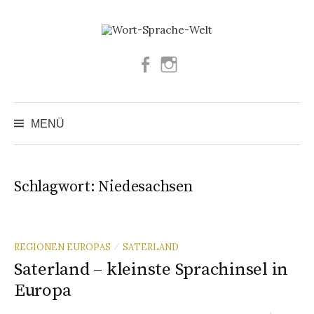
Springe
zum
Inhalt
Facebook
Instagram
Suchen
nach:
MENÜ
Schlagwort:
Niedesachsen
REGIONEN EUROPAS
SATERLAND
/
Saterland – kleinste Sprachinsel in
Europa