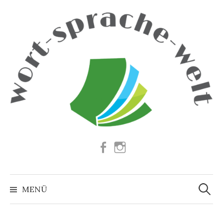
Springe
zum
Inhalt
Facebook
Instagram
Suchen
nach:
MENÜ