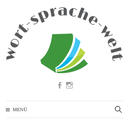
Springe
zum
Inhalt
Facebook
Instagram
Suchen
nach:
MENÜ