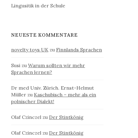
Lingusitik in der Schule
NEUESTE KOMMENTARE
novelty toys UK
zu
Finnlands Sprachen
Susi
zu
Warum sollten wir mehr
Sprachen lernen?
Dr med Univ. Zürich. Ernst-Helmut
Müller
zu
Kaschubisch – mehr als ein
polnischer Dialekt!
Olaf Czinczel
zu
Der Stintkönig
Olaf Czinczel
zu
Der Stintkönig