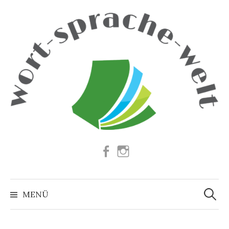
Springe
zum
Inhalt
Facebook
Instagram
Suchen
nach:
MENÜ