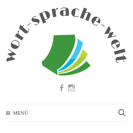
Springe
zum
Inhalt
Facebook
Instagram
Suchen
nach:
MENÜ