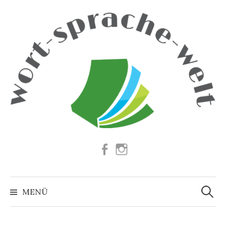
Springe
zum
Inhalt
Facebook
Instagram
Suchen
nach:
MENÜ