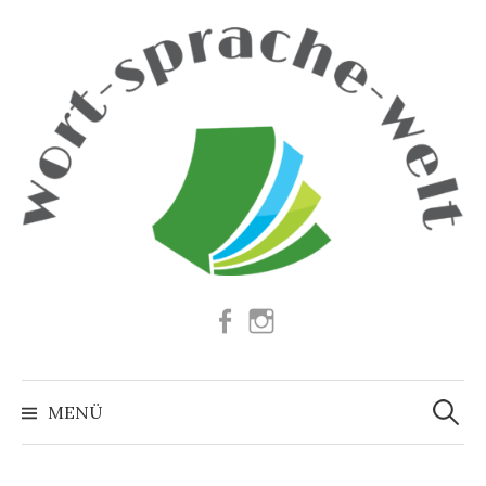
Springe
zum
Inhalt
Facebook
Instagram
Suchen
nach:
MENÜ