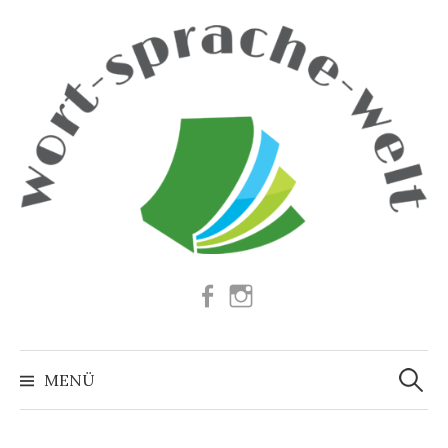
Springe
zum
Inhalt
Facebook
Instagram
Suchen
nach:
MENÜ