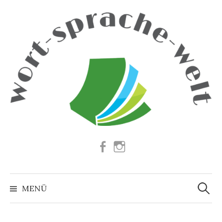
Springe
zum
Inhalt
Facebook
Instagram
Suchen
nach:
MENÜ