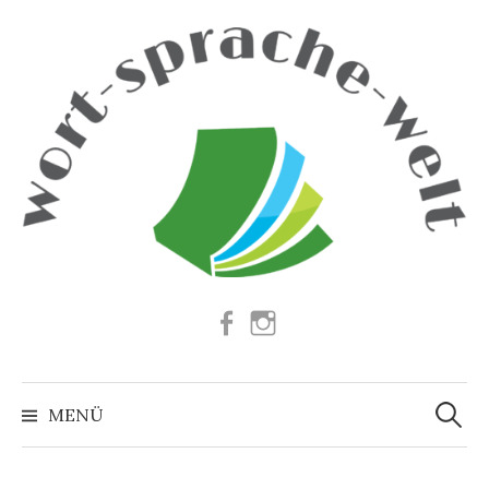
Springe
zum
Inhalt
Facebook
Instagram
Suchen
nach:
MENÜ