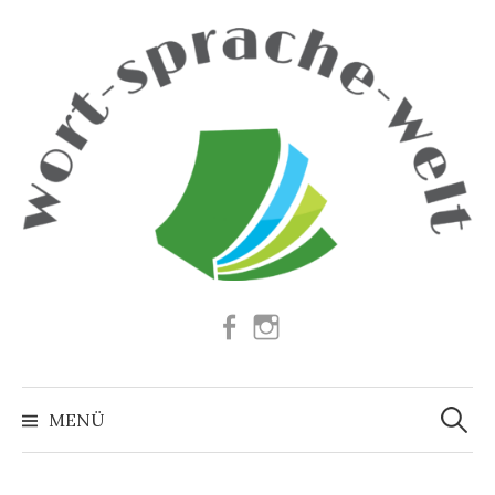
Springe
zum
Inhalt
Facebook
Instagram
Suchen
nach:
MENÜ