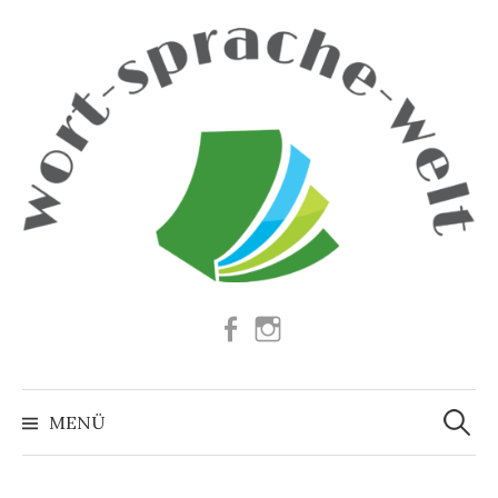
Springe
zum
Inhalt
Facebook
Instagram
Suchen
nach:
MENÜ