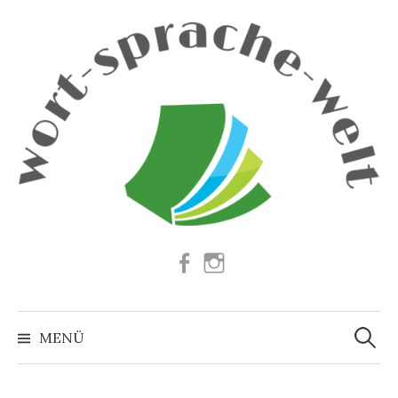
Springe
zum
Inhalt
Facebook
Instagram
Suchen
nach:
MENÜ