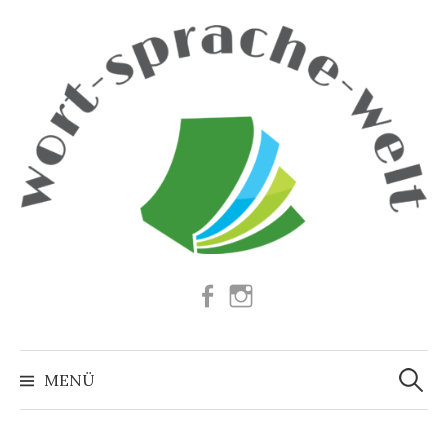
Springe
zum
Inhalt
Facebook
Instagram
Suchen
nach:
MENÜ