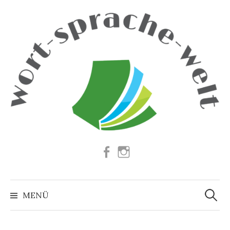
Springe
zum
Inhalt
Facebook
Instagram
Suchen
nach:
MENÜ