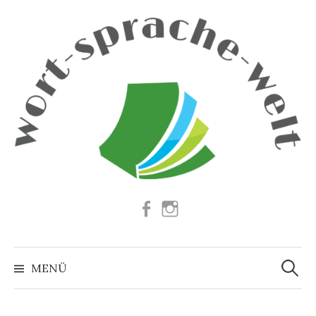
Springe
zum
Inhalt
Facebook
Instagram
Suchen
nach:
MENÜ