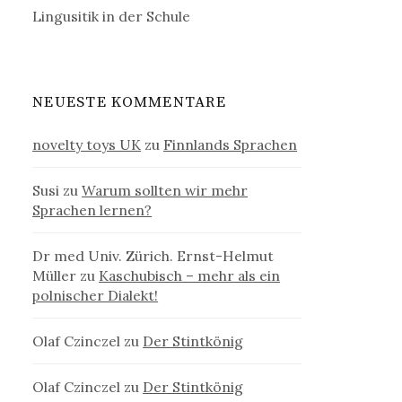
Lingusitik in der Schule
NEUESTE KOMMENTARE
novelty toys UK
zu
Finnlands Sprachen
Susi
zu
Warum sollten wir mehr
Sprachen lernen?
Dr med Univ. Zürich. Ernst-Helmut
Müller
zu
Kaschubisch – mehr als ein
polnischer Dialekt!
Olaf Czinczel
zu
Der Stintkönig
Olaf Czinczel
zu
Der Stintkönig