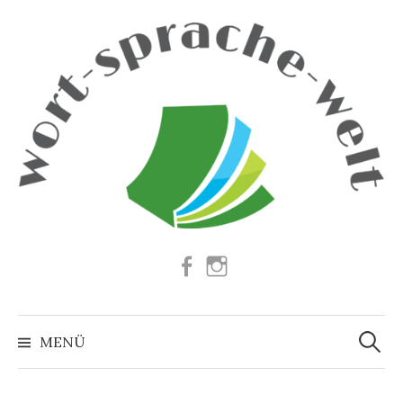
Springe
zum
Inhalt
Facebook
Instagram
Suchen
nach:
MENÜ