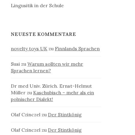
Lingusitik in der Schule
NEUESTE KOMMENTARE
novelty toys UK
zu
Finnlands Sprachen
Susi
zu
Warum sollten wir mehr
Sprachen lernen?
Dr med Univ. Zürich. Ernst-Helmut
Müller
zu
Kaschubisch – mehr als ein
polnischer Dialekt!
Olaf Czinczel
zu
Der Stintkönig
Olaf Czinczel
zu
Der Stintkönig