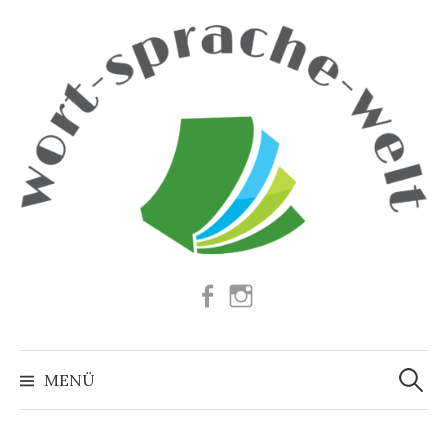
Springe
zum
Inhalt
Facebook
Instagram
Suchen
nach:
MENÜ