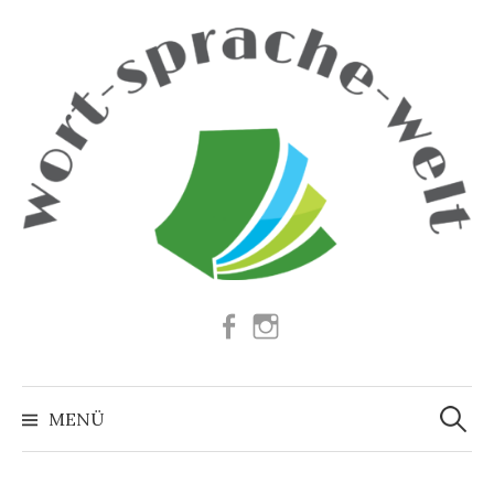
Springe
zum
Inhalt
Facebook
Instagram
Suchen
nach:
MENÜ