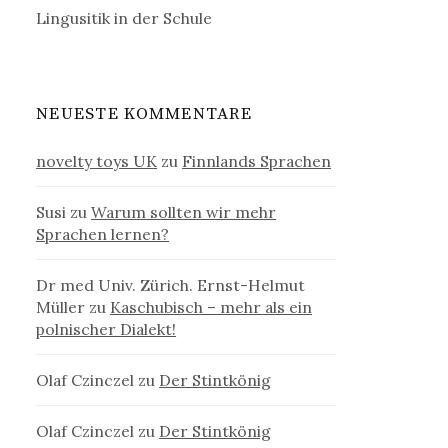
Lingusitik in der Schule
NEUESTE KOMMENTARE
novelty toys UK
zu
Finnlands Sprachen
Susi
zu
Warum sollten wir mehr
Sprachen lernen?
Dr med Univ. Zürich. Ernst-Helmut
Müller
zu
Kaschubisch – mehr als ein
polnischer Dialekt!
Olaf Czinczel
zu
Der Stintkönig
Olaf Czinczel
zu
Der Stintkönig