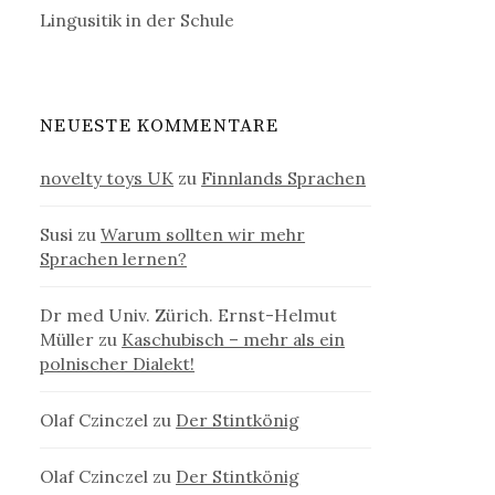
Lingusitik in der Schule
NEUESTE KOMMENTARE
novelty toys UK
zu
Finnlands Sprachen
Susi
zu
Warum sollten wir mehr
Sprachen lernen?
Dr med Univ. Zürich. Ernst-Helmut
Müller
zu
Kaschubisch – mehr als ein
polnischer Dialekt!
Olaf Czinczel
zu
Der Stintkönig
Olaf Czinczel
zu
Der Stintkönig