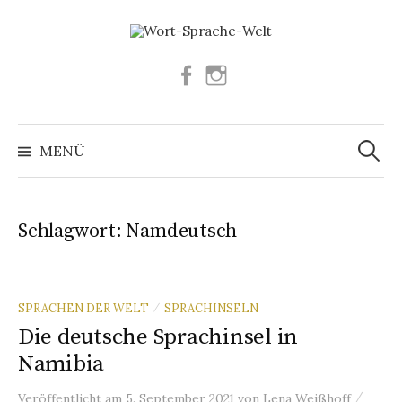
Springe
zum
Inhalt
Facebook
Instagram
Suchen
nach:
MENÜ
Schlagwort:
Namdeutsch
SPRACHEN DER WELT
SPRACHINSELN
/
Die deutsche Sprachinsel in
Namibia
/
Veröffentlicht
am
5. September 2021
von
Lena Weißhoff