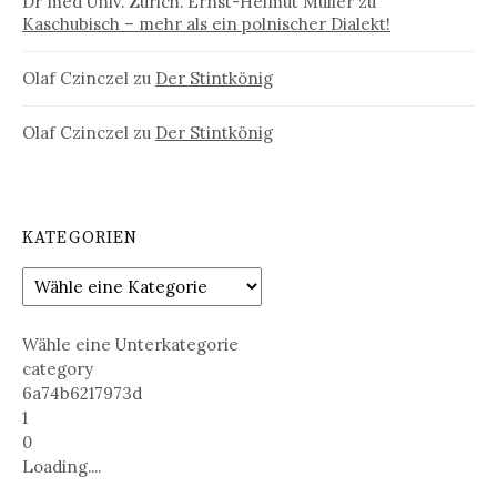
Dr med Univ. Zürich. Ernst-Helmut Müller
zu
Kaschubisch – mehr als ein polnischer Dialekt!
Olaf Czinczel
zu
Der Stintkönig
Olaf Czinczel
zu
Der Stintkönig
KATEGORIEN
Wähle eine Unterkategorie
category
6a74b6217973d
1
0
Loading....