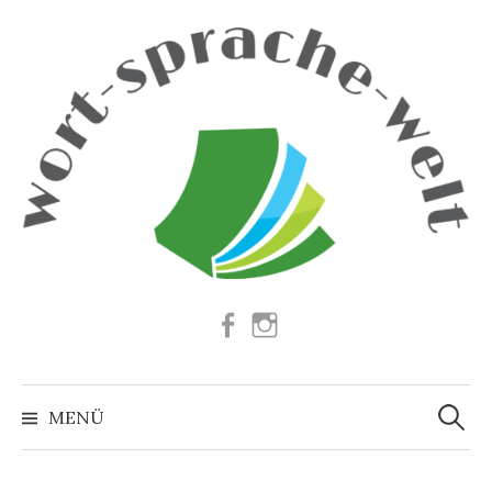
Springe
zum
Inhalt
Facebook
Instagram
Suchen
nach:
MENÜ