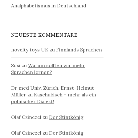
Analphabetismus in Deutschland
NEUESTE KOMMENTARE
novelty toys UK
zu
Finnlands Sprachen
Susi
zu
Warum sollten wir mehr
Sprachen lernen?
Dr med Univ. Zürich. Ernst-Helmut
Müller
zu
Kaschubisch – mehr als ein
polnischer Dialekt!
Olaf Czinczel
zu
Der Stintkönig
Olaf Czinczel
zu
Der Stintkönig