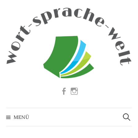
Springe
zum
Inhalt
Facebook
Instagram
Suchen
nach:
MENÜ