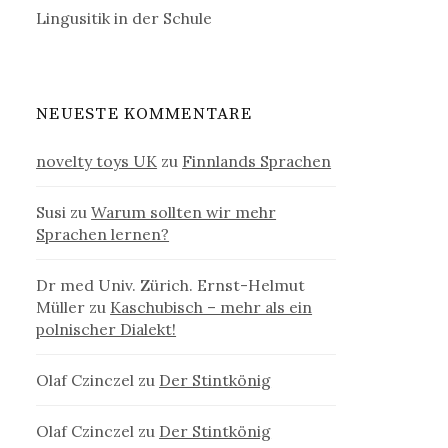
Lingusitik in der Schule
NEUESTE KOMMENTARE
novelty toys UK
zu
Finnlands Sprachen
Susi
zu
Warum sollten wir mehr
Sprachen lernen?
Dr med Univ. Zürich. Ernst-Helmut
Müller
zu
Kaschubisch – mehr als ein
polnischer Dialekt!
Olaf Czinczel
zu
Der Stintkönig
Olaf Czinczel
zu
Der Stintkönig