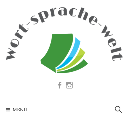
Springe
zum
Inhalt
Facebook
Instagram
Suchen
nach:
MENÜ