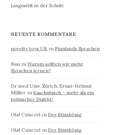
Lingusitik in der Schule
NEUESTE KOMMENTARE
novelty toys UK
zu
Finnlands Sprachen
Susi
zu
Warum sollten wir mehr
Sprachen lernen?
Dr med Univ. Zürich. Ernst-Helmut
Müller
zu
Kaschubisch – mehr als ein
polnischer Dialekt!
Olaf Czinczel
zu
Der Stintkönig
Olaf Czinczel
zu
Der Stintkönig