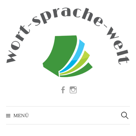
Springe
zum
Inhalt
Facebook
Instagram
Suchen
nach:
MENÜ