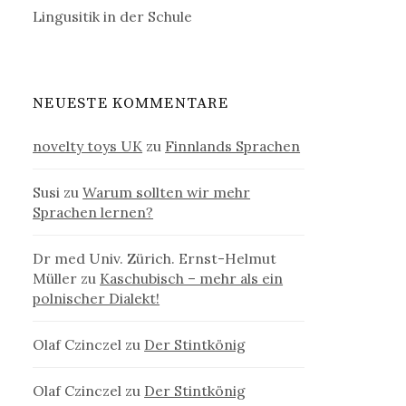
Lingusitik in der Schule
NEUESTE KOMMENTARE
novelty toys UK
zu
Finnlands Sprachen
Susi
zu
Warum sollten wir mehr
Sprachen lernen?
Dr med Univ. Zürich. Ernst-Helmut
Müller
zu
Kaschubisch – mehr als ein
polnischer Dialekt!
Olaf Czinczel
zu
Der Stintkönig
Olaf Czinczel
zu
Der Stintkönig