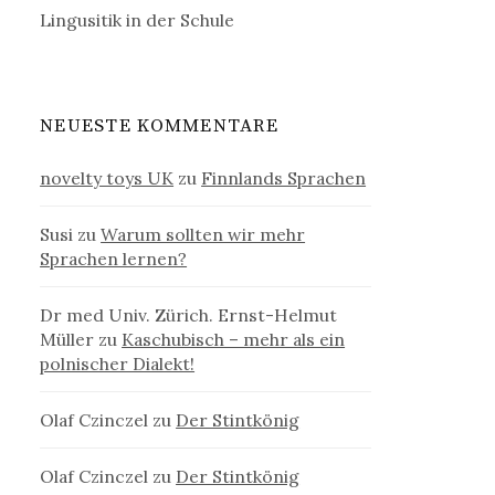
Lingusitik in der Schule
NEUESTE KOMMENTARE
novelty toys UK
zu
Finnlands Sprachen
Susi
zu
Warum sollten wir mehr
Sprachen lernen?
Dr med Univ. Zürich. Ernst-Helmut
Müller
zu
Kaschubisch – mehr als ein
polnischer Dialekt!
Olaf Czinczel
zu
Der Stintkönig
Olaf Czinczel
zu
Der Stintkönig