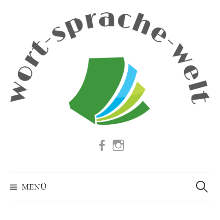
Springe
zum
Inhalt
Facebook
Instagram
Suchen
nach:
MENÜ