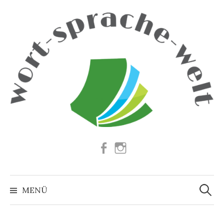
Springe
zum
Inhalt
Facebook
Instagram
Suchen
nach:
MENÜ