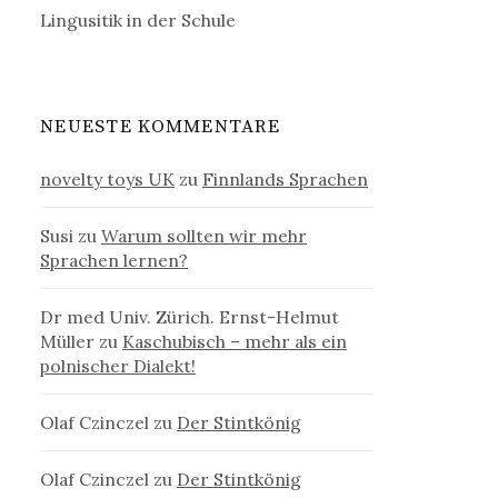
Lingusitik in der Schule
NEUESTE KOMMENTARE
novelty toys UK
zu
Finnlands Sprachen
Susi
zu
Warum sollten wir mehr
Sprachen lernen?
Dr med Univ. Zürich. Ernst-Helmut
Müller
zu
Kaschubisch – mehr als ein
polnischer Dialekt!
Olaf Czinczel
zu
Der Stintkönig
Olaf Czinczel
zu
Der Stintkönig