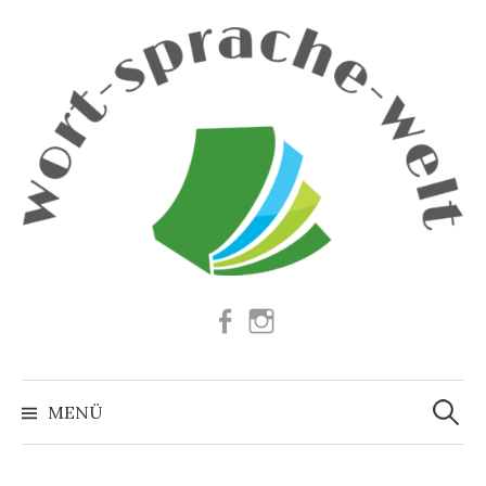
Springe
zum
Inhalt
Facebook
Instagram
Suchen
nach:
MENÜ