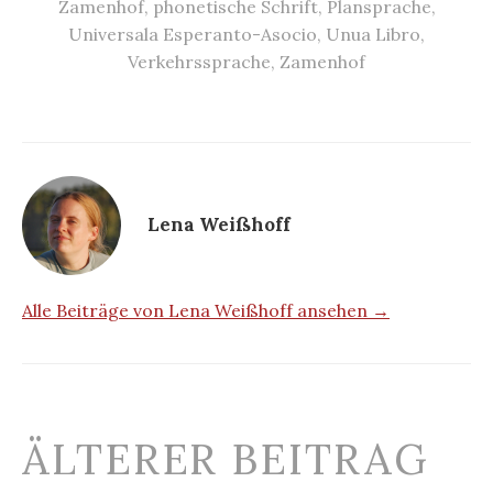
Zamenhof
,
phonetische Schrift
,
Plansprache
,
Universala Esperanto-Asocio
,
Unua Libro
,
Verkehrssprache
,
Zamenhof
Lena Weißhoff
Alle Beiträge von Lena Weißhoff ansehen →
Beitrags-
ÄLTERER BEITRAG
Navigation